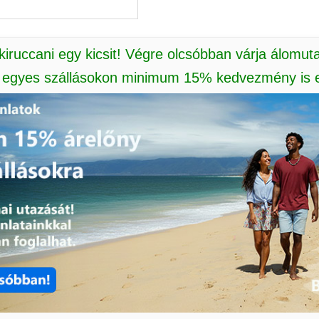
 kiruccani egy kicsit! Végre olcsóbban várja álomut
: egyes szállásokon minimum 15% kedvezmény is e