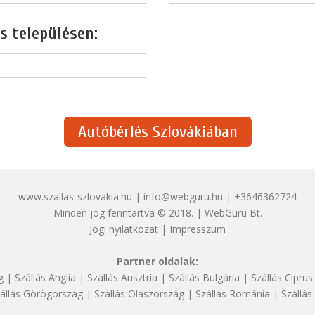
s településen:
Autóbérlés Szlovákiában
www.szallas-szlovakia.hu | info@webguru.hu | +3646362724
Minden jog fenntartva © 2018. | WebGuru Bt.
Jogi nyilatkozat
|
Impresszum
Partner oldalak:
g
|
Szállás Anglia
|
Szállás Ausztria
|
Szállás Bulgária
|
Szállás Ciprus
állás Görögország
|
Szállás Olaszország
|
Szállás Románia
|
Szállás