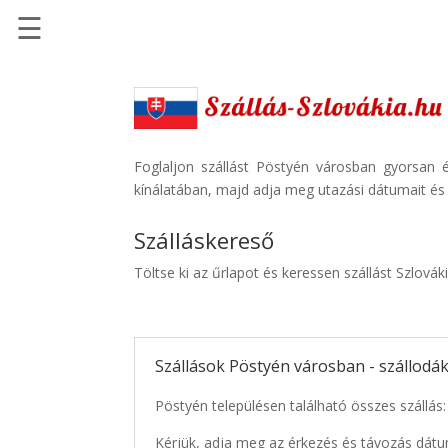
☰
Főoldal
Szállások
-
Szállásinfo.eu
Foglaljon szállást Pöstyén városban gyorsan é
kínálatában, majd adja meg utazási dátumait és k
Repülőjegy
pénzvisszatérítéssel
Szálláskereső
Autóbérlés
Töltse ki az űrlapot és keressen szállást Szlová
-
Discover
Cars
Szállások Pöstyén városban - szállodá
Transzfer
-
Pöstyén településen található összes szállás:
Kiwi
Taxi
Kérjük, adja meg az érkezés és távozás dátu