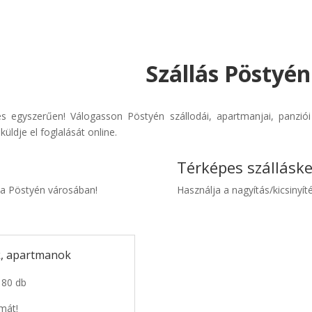
Szállás Pöstyén
s egyszerűen! Válogasson Pöstyén szállodái, apartmanjai, panziói é
üldje el foglalását online.
Térképes szállásk
kia Pöstyén városában!
Használja a nagyítás/kicsinyíté
k, apartmanok
 80 db
mát!