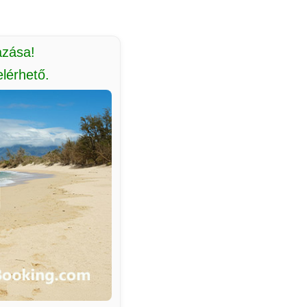
azása!
lérhető.