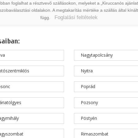
ban foglalhat a résztvevő szállásokon, melyeket a „Kiruccanós ajánlat” 
a szobaválasztási oldalakon. A megtakarítás mértéke a szállás által kín
Foglalási feltételek
függ.
saiban:
éva
Nagytapolcsány
ptószentmiklós
Nyitra
osonc
Poprád
riatölgyes
Pozsony
agymihály
Pöstyén
agyszombat
Rimaszombat