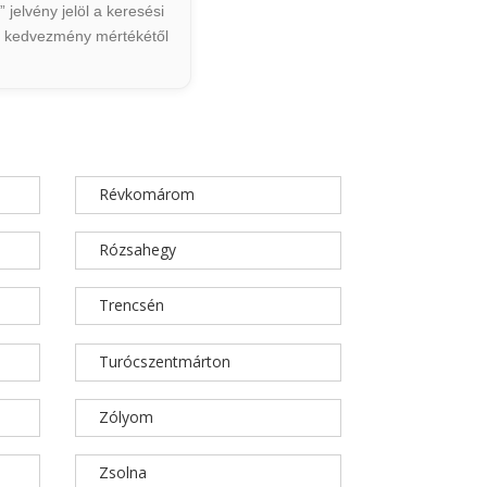
jelvény jelöl a keresési
ált kedvezmény mértékétől
Révkomárom
Rózsahegy
Trencsén
Turócszentmárton
Zólyom
Zsolna