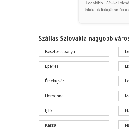
Legalább 15%-kal olcsób
találatok listájában és 
Szállás Szlovákia nagyobb váro
Besztercebánya
L
Eperjes
Li
Érsekújvár
L
Homonna
Má
Igló
N
Kassa
N